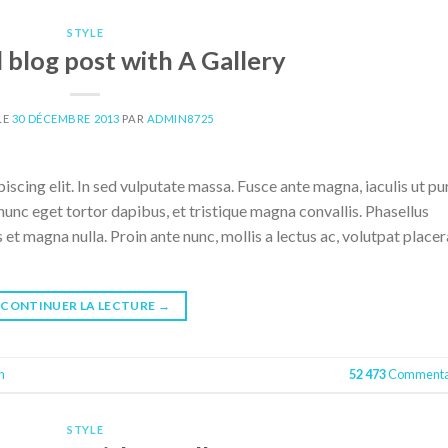
STYLE
l blog post with A Gallery
LE
30 DÉCEMBRE 2013
PAR
ADMIN8725
scing elit. In sed vulputate massa. Fusce ante magna, iaculis ut pu
nunc eget tortor dapibus, et tristique magna convallis. Phasellus
 et magna nulla. Proin ante nunc, mollis a lectus ac, volutpat placer
CONTINUER LA LECTURE
→
n
52 473
Commenta
STYLE