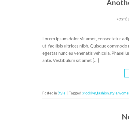
Anothe
POSTÉ 
Lorem ipsum dolor sit amet, consectetur adipi
ut, facilisis ultrices nibh. Quisque commodo 
egestas nunc eu venenatis vehicula. Phasellus
ante. Vestibulum sit amet […]
Posted in
Style
|
Tagged
brooklyn
,
fashion
,
style
,
wome
N