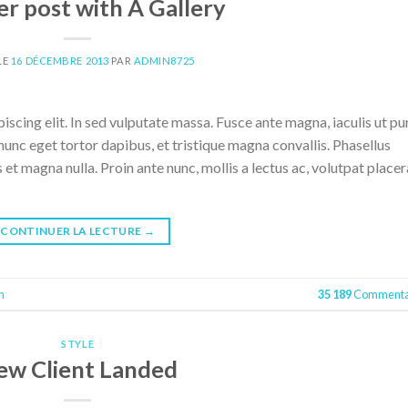
r post with A Gallery
LE
16 DÉCEMBRE 2013
PAR
ADMIN8725
scing elit. In sed vulputate massa. Fusce ante magna, iaculis ut pu
nunc eget tortor dapibus, et tristique magna convallis. Phasellus
 et magna nulla. Proin ante nunc, mollis a lectus ac, volutpat placer
CONTINUER LA LECTURE
→
n
35 189
Commenta
STYLE
ew Client Landed