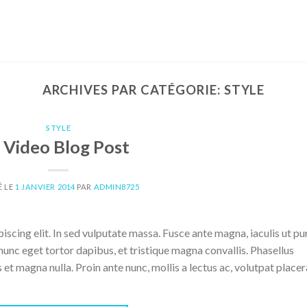
ARCHIVES PAR CATÉGORIE:
STYLE
STYLE
 Video Blog Post
É LE
1 JANVIER 2014
PAR
ADMIN8725
scing elit. In sed vulputate massa. Fusce ante magna, iaculis ut pu
nunc eget tortor dapibus, et tristique magna convallis. Phasellus
 et magna nulla. Proin ante nunc, mollis a lectus ac, volutpat placer