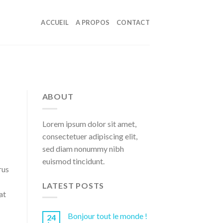
ACCUEIL
A PROPOS
CONTACT
ABOUT
Lorem ipsum dolor sit amet,
consectetuer adipiscing elit,
sed diam nonummy nibh
euismod tincidunt.
rus
LATEST POSTS
at
Bonjour tout le monde !
24