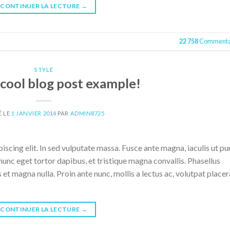
CONTINUER LA LECTURE
→
22 758
Commenta
STYLE
cool blog post example!
É LE
1 JANVIER 2014
PAR
ADMIN8725
scing elit. In sed vulputate massa. Fusce ante magna, iaculis ut pu
nunc eget tortor dapibus, et tristique magna convallis. Phasellus
 et magna nulla. Proin ante nunc, mollis a lectus ac, volutpat placer
CONTINUER LA LECTURE
→