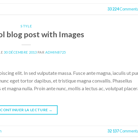
33 224
Commenta
STYLE
ol blog post with Images
LE
30 DÉCEMBRE 2013
PAR
ADMIN8725
scing elit. In sed vulputate massa. Fusce ante magna, iaculis ut pu
nunc eget tortor dapibus, et tristique magna convallis. Phasellus
 et magna nulla. Proin ante nunc, mollis a lectus ac, volutpat placer
CONTINUER LA LECTURE
→
n
32 137
Commenta