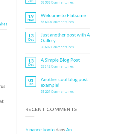
Jan
38 338
Commentaires
Welcome to Flatsome
19
Nov
56 630
Commentaires
ires
Just another post with A
13
Oct
Gallery
33 689
Commentaires
A Simple Blog Post
13
Oct
23 142
Commentaires
Another cool blog post
01
Jan
example!
rus
33 224
Commentaires
at
RECENT COMMENTS
binance konto
dans
An