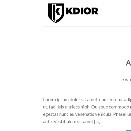
Skip
to
content
A
POST
Lorem ipsum dolor sit amet, consectetur adipi
ut, facilisis ultrices nibh. Quisque commodo 
egestas nunc eu venenatis vehicula. Phasellus
ante. Vestibulum sit amet […]