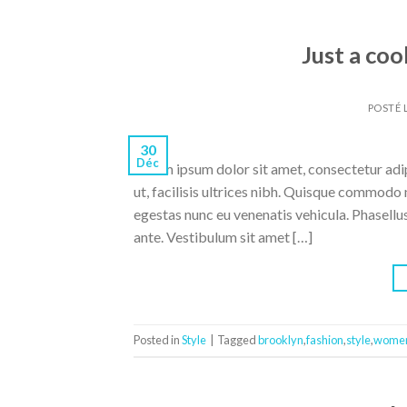
Just a coo
POSTÉ 
30
Déc
Lorem ipsum dolor sit amet, consectetur adipi
ut, facilisis ultrices nibh. Quisque commodo 
egestas nunc eu venenatis vehicula. Phasellus
ante. Vestibulum sit amet […]
Posted in
Style
|
Tagged
brooklyn
,
fashion
,
style
,
wome