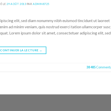
É LE
29 AOÛT 2013
PAR
ADMIN8725
ipiscing elit, sed diam nonummy nibh euismod tincidunt ut laoreet
enim ad minim veniam, quis nostrud exerci tation ullamcorper susc
quat. Lorem ipsum dolor sit amet, consectetuer adipiscing elit, sed
CONTINUER LA LECTURE
→
38 485
Commenta