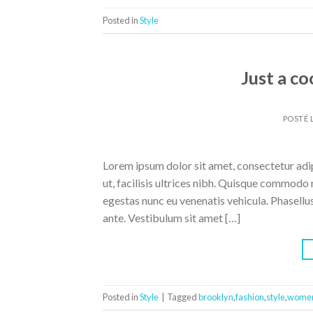
Posted in
Style
Just a co
POSTÉ 
Lorem ipsum dolor sit amet, consectetur adipi
ut, facilisis ultrices nibh. Quisque commodo 
egestas nunc eu venenatis vehicula. Phasellus
ante. Vestibulum sit amet […]
Posted in
Style
|
Tagged
brooklyn
,
fashion
,
style
,
wome