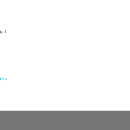
ipit
ires