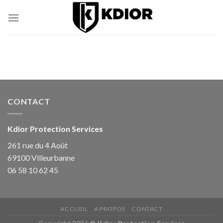
Skip
to
content
CONTACT
Kdior Protection Services
261 rue du 4 Août
69100 Villeurbanne
06 58 10 62 45
ACCUEIL
A PROPOS
CONTACT